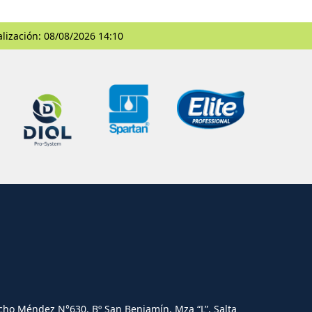
alización: 08/08/2026 14:10
cho Méndez N°630. Bº San Benjamín, Mza “L”, Salta