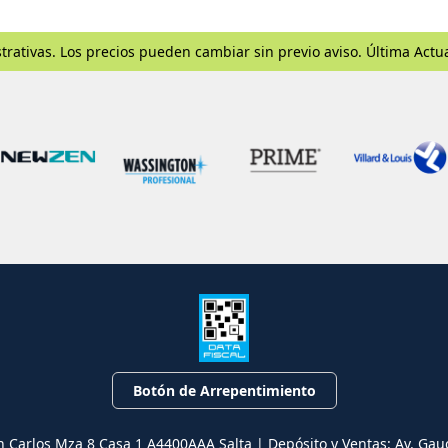
trativas. Los precios pueden cambiar sin previo aviso. Última Actu
Botón de Arrepentimiento
n Carlos Mza 8 Casa 1 A4400AAA Salta | Depósito y Ventas: Av. Gau