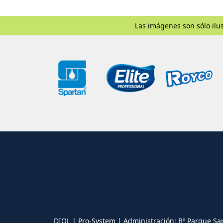
Las imágenes son sólo ilus
DIOL | Pro-System | Administración: Bº Parque Sa