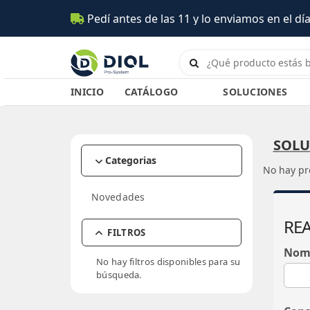
Pedí antes de las 11 y lo enviamos en el día (Sa
INICIO
CATÁLOGO
SOLUCIONES
SOLU
Categorias
No hay pr
ACCESORIOS
Novedades
Baldes y Prensas
AEROSOLES
REA
Carros
Aromatizantes
AMENITIES HOTELEROS
FILTROS
Escobas / Cepillos /
Desinfectante Ambientes
Cofias y Peines
COMBOS DIOL
Nom
Secadores
Limpiadores Espuma
No hay filtros disponibles para su
Jabón Hotel
INT-01
DESCARTABLES
Esponjas / Rejillas /
búsqueda.
Lustra Muebles
Kits Hotel
Trapos Pisos
MAX-01
Guantes
EQUIPAMIENTOS
Profilacticos PRIME
Extensibles / Equipos
OP-01
Barbijos
Accesorios / Cestos
PAPELES