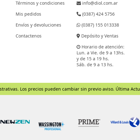
Términos y condiciones
info@diol.com.ar
Mis pedidos
(0387) 424 5756
Envíos y devoluciones
(0387) 155 013338
Contactenos
Depósito y Ventas
Horario de atención:
Lun. a Vie. de 9 a 13hs.
y de 15 a 19 hs.
Sáb. de 9 a 13 hs.
strativas. Los precios pueden cambiar sin previo aviso. Última Actu