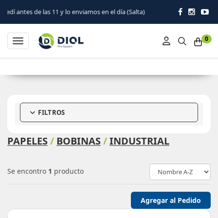
ntes de las 11 y lo enviamos en el día (Salta)
0
Toggle navigation
FILTROS
PAPELES
/
BOBINAS
/
INDUSTRIAL
Se encontro
1
producto