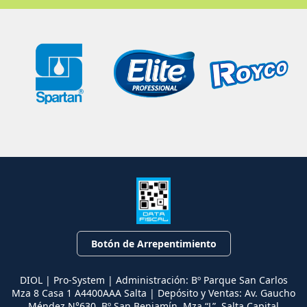
Botón de Arrepentimiento
DIOL | Pro-System | Administración: Bº Parque San Carlos
Mza 8 Casa 1 A4400AAA Salta | Depósito y Ventas: Av. Gaucho
Méndez N°630. Bº San Benjamín, Mza “L”, Salta Capital