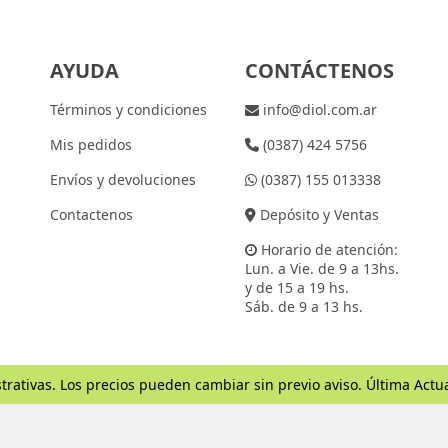
AYUDA
CONTÁCTENOS
Términos y condiciones
info@diol.com.ar
Mis pedidos
(0387) 424 5756
Envíos y devoluciones
(0387) 155 013338
Contactenos
Depósito y Ventas
Horario de atención:
Lun. a Vie. de 9 a 13hs.
y de 15 a 19 hs.
Sáb. de 9 a 13 hs.
trativas. Los precios pueden cambiar sin previo aviso. Última Actu