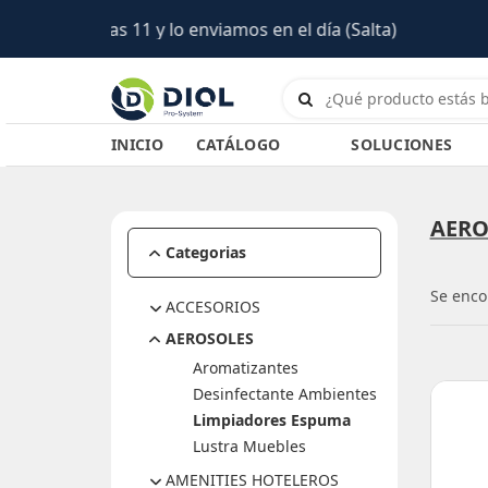
 el día (Salta)
INICIO
CATÁLOGO
SOLUCIONES
AERO
Categorias
Se enco
ACCESORIOS
Baldes y Prensas
AEROSOLES
Carros
Aromatizantes
Escobas / Cepillos /
Desinfectante Ambientes
Secadores
Limpiadores Espuma
Esponjas / Rejillas /
Lustra Muebles
Trapos Pisos
AMENITIES HOTELEROS
Extensibles / Equipos