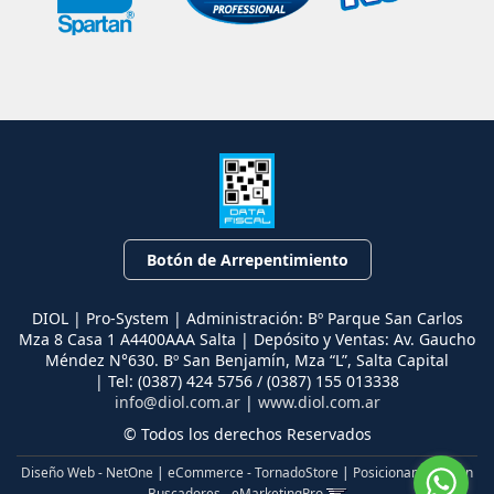
Botón de Arrepentimiento
DIOL | Pro-System | Administración: Bº Parque San Carlos
Mza 8 Casa 1 A4400AAA Salta | Depósito y Ventas: Av. Gaucho
Méndez N°630. Bº San Benjamín, Mza “L”, Salta Capital
| Tel:
(0387) 424 5756 / (0387) 155 013338
info@diol.com.ar
|
www.diol.com.ar
© Todos los derechos Reservados
Diseño Web - NetOne
|
eCommerce - TornadoStore
|
Posicionamiento en
Buscadores - eMarketingPro