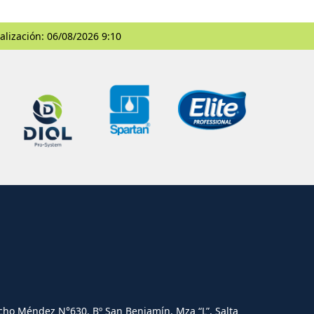
alización: 06/08/2026 9:10
cho Méndez N°630. Bº San Benjamín, Mza “L”, Salta