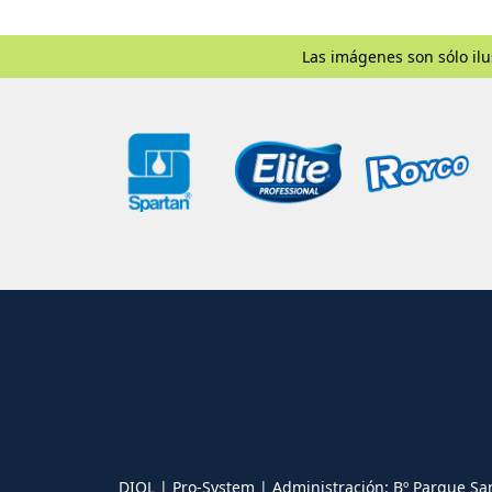
Las imágenes son sólo ilu
DIOL | Pro-System | Administración: Bº Parque Sa