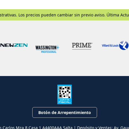
strativas. Los precios pueden cambiar sin previo aviso. Última Actu
Botón de Arrepentimiento
n Carlos Mza 8 Casa 1 A4400AAA Salta | Depósito y Ventas: Av. Gau