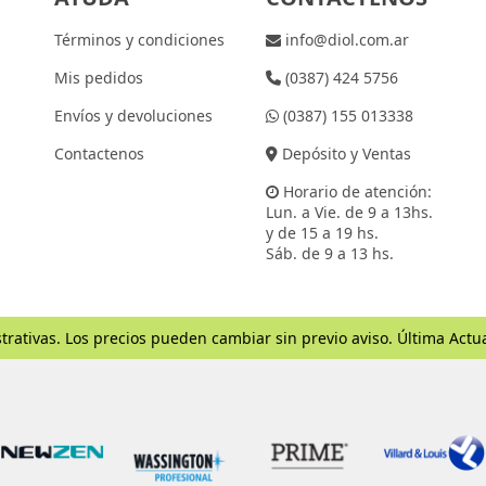
Términos y condiciones
info@diol.com.ar
Mis pedidos
(0387) 424 5756
Envíos y devoluciones
(0387) 155 013338
Contactenos
Depósito y Ventas
Horario de atención:
Lun. a Vie. de 9 a 13hs.
y de 15 a 19 hs.
Sáb. de 9 a 13 hs.
trativas. Los precios pueden cambiar sin previo aviso. Última Actu