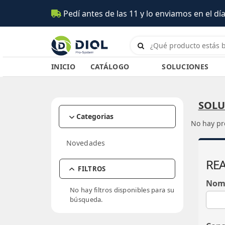
Pedí antes de las 11 y lo enviamos en el día 
INICIO
CATÁLOGO
SOLUCIONES
SOLU
Categorias
No hay pr
ACCESORIOS
Novedades
Baldes y Prensas
AEROSOLES
REA
Carros
Aromatizantes
AMENITIES HOTELEROS
FILTROS
Escobas / Cepillos /
Desinfectante Ambientes
Cofias y Peines
COMBOS DIOL
Nom
Secadores
Limpiadores Espuma
No hay filtros disponibles para su
Jabón Hotel
INT-01
DESCARTABLES
Esponjas / Rejillas /
búsqueda.
Lustra Muebles
Kits Hotel
Trapos Pisos
MAX-01
Guantes
EQUIPAMIENTOS
Profilacticos PRIME
Extensibles / Equipos
OP-01
Barbijos
Accesorios / Cestos
PAPELES