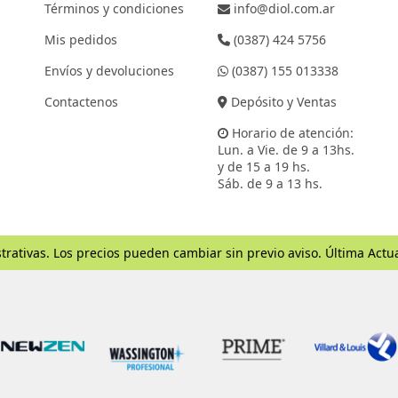
Términos y condiciones
info@diol.com.ar
Mis pedidos
(0387) 424 5756
Envíos y devoluciones
(0387) 155 013338
Contactenos
Depósito y Ventas
Horario de atención:
Lun. a Vie. de 9 a 13hs.
y de 15 a 19 hs.
Sáb. de 9 a 13 hs.
trativas. Los precios pueden cambiar sin previo aviso. Última Actu