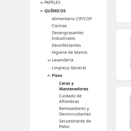
Barbijos
Accesorios / Cestos
PAPELES
Vidrios
Shampoo Hotel
Bolsas
Bombas
QUÍMICOS
Bobinas
Mopas
Vasos / Cubiertos
Dispenser
Palas
Alimentaria CIP/COP
Industrial
Higiénicos
Dosificadores
Paños / Microfibras
Cocinas
Servilletas
DH / SH / Intercalada /
Toallas
Pulverizadores
Desengrasantes
Jumbo
Intercaladas
Industriales
Rollo
Desinfectantes
Higiene de Manos
Lavandería
Limpieza General
Aditivos y
Neutralizantes
Pisos
Blanqueadores y
Ceras y
Desinfectantes
Mantenedores
Detergentes y Jabones
Cuidado de
Quitamanchas y Pre-
Alfombras
tratamiento
Removedores y
Suavizantes y
Desincrustantes
Perfumantes
Secuestrante de
Polvo