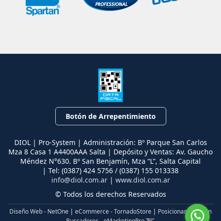
Botón de Arrepentimiento
DIOL | Pro-System | Administración: Bº Parque San Carlos
Mza 8 Casa 1 A4400AAA Salta | Depósito y Ventas: Av. Gaucho
Méndez N°630. Bº San Benjamín, Mza “L”, Salta Capital
| Tel:
(0387) 424 5756 / (0387) 155 013338
info@diol.com.ar
|
www.diol.com.ar
© Todos los derechos Reservados
Diseño Web - NetOne
|
eCommerce - TornadoStore
|
Posicionamiento en
Buscadores - eMarketingPro