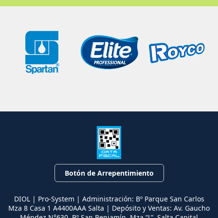
Botón de Arrepentimiento
DIOL | Pro-System | Administración: Bº Parque San Carlos
Mza 8 Casa 1 A4400AAA Salta | Depósito y Ventas: Av. Gaucho
Méndez N°630. Bº San Benjamín, Mza “L”, Salta Capital