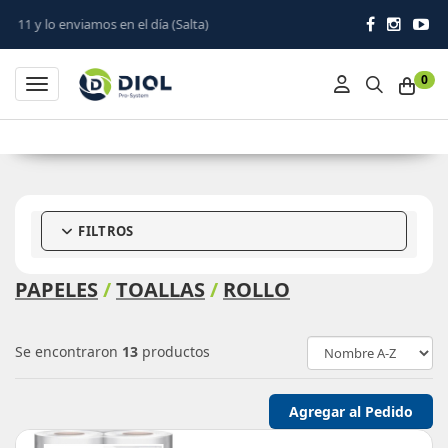
l día (Salta)
0
Toggle navigation
FILTROS
PAPELES
/
TOALLAS
/
ROLLO
Se encontraron
13
productos