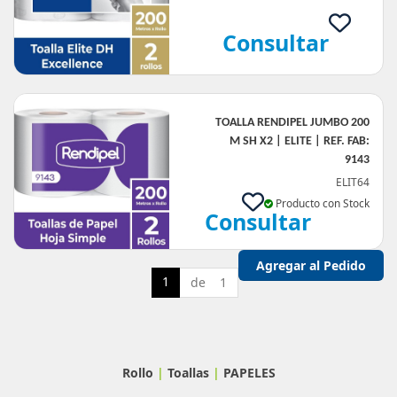
Consultar
TOALLA RENDIPEL JUMBO 200
M SH X2 | ELITE | REF. FAB:
9143
ELIT64
Producto con Stock
Consultar
1
de 1
Rollo
|
Toallas
|
PAPELES