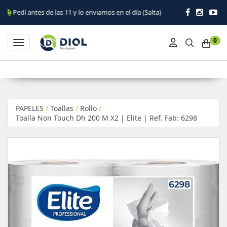
es de las 11 y lo enviamos en el día (Salta)
0
Toggle navigation
PAPELES
/
Toallas
/
Rollo
/
Toalla Non Touch Dh 200 M X2 | Elite | Ref. Fab: 6298