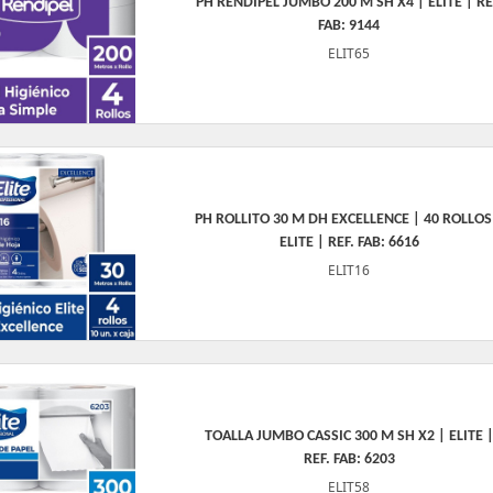
PH RENDIPEL JUMBO 200 M SH X4 | ELITE | RE
FAB: 9144
ELIT65
PH ROLLITO 30 M DH EXCELLENCE | 40 ROLLOS
ELITE | REF. FAB: 6616
ELIT16
TOALLA JUMBO CASSIC 300 M SH X2 | ELITE 
REF. FAB: 6203
ELIT58