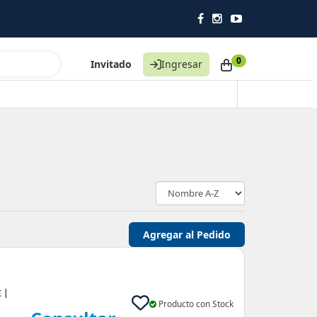
Impulsando la higiene profesional
0
Invitado
Ingresar
 |
Producto con Stock