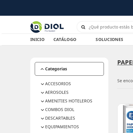
INICIO
CATÁLOGO
SOLUCIONES
PAPE
Categorias
Se enco
ACCESORIOS
Baldes y Prensas
AEROSOLES
Carros
Aromatizantes
AMENITIES HOTELEROS
Escobas / Cepillos /
Desinfectante Ambientes
Cofias y Peines
COMBOS DIOL
Secadores
Limpiadores Espuma
Jabón Hotel
INT-01
DESCARTABLES
Esponjas / Rejillas /
Lustra Muebles
Kits Hotel
Trapos Pisos
MAX-01
Guantes
EQUIPAMIENTOS
Profilacticos PRIME
Extensibles / Equipos
OP-01