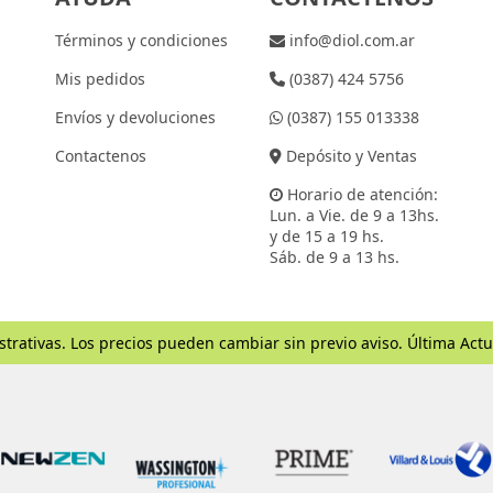
Términos y condiciones
info@diol.com.ar
Mis pedidos
(0387) 424 5756
Envíos y devoluciones
(0387) 155 013338
Contactenos
Depósito y Ventas
Horario de atención:
Lun. a Vie. de 9 a 13hs.
y de 15 a 19 hs.
Sáb. de 9 a 13 hs.
strativas. Los precios pueden cambiar sin previo aviso. Última Actu