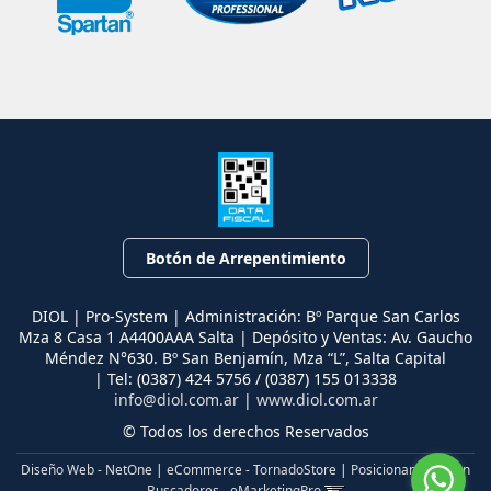
Botón de Arrepentimiento
DIOL | Pro-System | Administración: Bº Parque San Carlos
Mza 8 Casa 1 A4400AAA Salta | Depósito y Ventas: Av. Gaucho
Méndez N°630. Bº San Benjamín, Mza “L”, Salta Capital
| Tel:
(0387) 424 5756 / (0387) 155 013338
info@diol.com.ar
|
www.diol.com.ar
© Todos los derechos Reservados
Diseño Web - NetOne
|
eCommerce - TornadoStore
|
Posicionamiento en
Buscadores - eMarketingPro