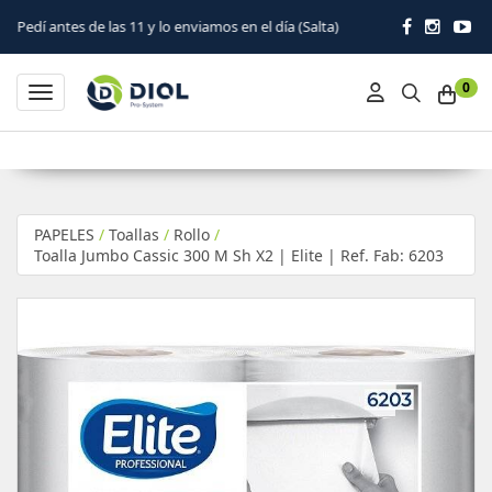
 las 11 y lo enviamos en el día (Salta)
0
Toggle navigation
PAPELES
/
Toallas
/
Rollo
/
Toalla Jumbo Cassic 300 M Sh X2 | Elite | Ref. Fab: 6203