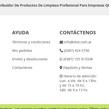
tribuidor De Productos De Limpieza Profesional Para Empresas
Q
AYUDA
CONTÁCTENOS
Términos y condiciones
info@diol.com.ar
Mis pedidos
(0387) 424 5756
Envíos y devoluciones
(0387) 155 013338
Contactenos
Depósito y Ventas
Horario de atención:
Lun. a Vie. de 9 a 13hs.
y de 15 a 19 hs.
Sáb. de 9 a 13 hs.
trativas. Los precios pueden cambiar sin previo aviso. Última Actu