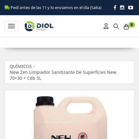
Pedí antes de las 11 y lo enviamos en el día (Salta)
0
Toggle navigation
QUÍMICOS
/
New Zen Limpiador Sanitizante De Superficies New
70+30 + Cdb 5L