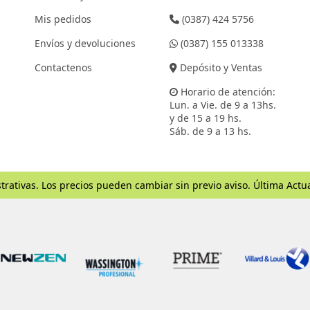
Mis pedidos
(0387) 424 5756
Envíos y devoluciones
(0387) 155 013338
Contactenos
Depósito y Ventas
Horario de atención:
Lun. a Vie. de 9 a 13hs.
y de 15 a 19 hs.
Sáb. de 9 a 13 hs.
trativas. Los precios pueden cambiar sin previo aviso. Última Actu