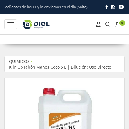
as 11 y lo enviamos en el día (Salta)
0
Toggle navigation
QUÍMICOS
/
Klin Up Jabón Manos Coco 5 L | Dilución: Uso Directo