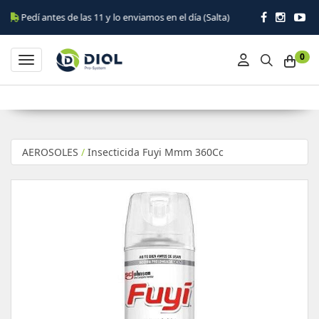
í antes de las 11 y lo enviamos en el día (Salta)
0
Toggle navigation
AEROSOLES
/
Insecticida Fuyi Mmm 360Cc