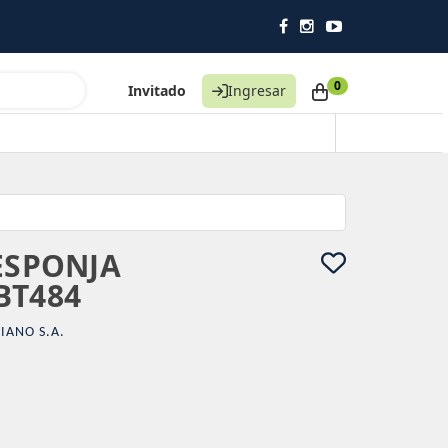
0
Invitado
Ingresar
ESPONJA
BT484
IANO S.A.