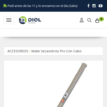
dí antes de las 11 y lo enviamos en el día (Salta)
0
Toggle navigation
ACCESORIOS
/
Make Secavidrios Pro Con Cabo