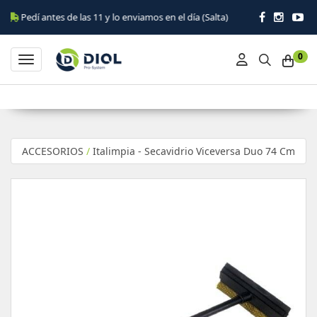
í antes de las 11 y lo enviamos en el día (Salta)
0
Toggle navigation
ACCESORIOS
/
Italimpia - Secavidrio Viceversa Duo 74 Cm