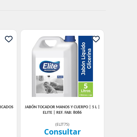
FICADOS
JABÓN TOCADOR MANOS Y CUERPO | 5 L |
ELITE | REF. FAB: 8086
(
ELIT75
)
Consultar