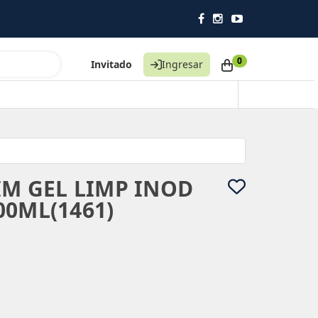
0
Invitado
Ingresar
IM GEL LIMP INOD
00ML(1461)