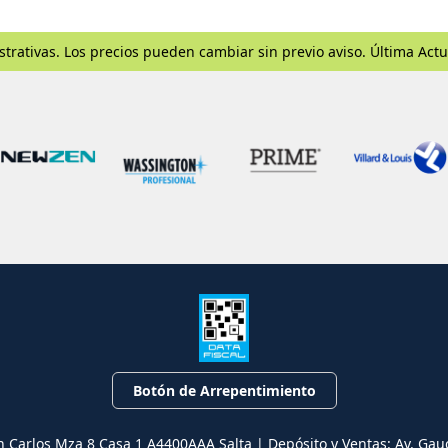
strativas. Los precios pueden cambiar sin previo aviso. Última Actu
Botón de Arrepentimiento
n Carlos Mza 8 Casa 1 A4400AAA Salta | Depósito y Ventas: Av. Gau