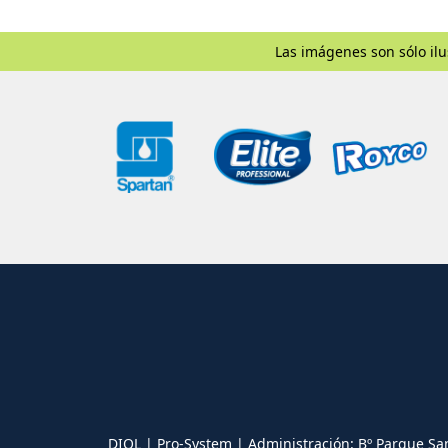
Las imágenes son sólo ilu
DIOL | Pro-System | Administración: Bº Parque Sa