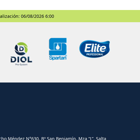
alización: 06/08/2026 6:00
cho Méndez N°630. Bº San Benjamín, Mza “L”, Salta