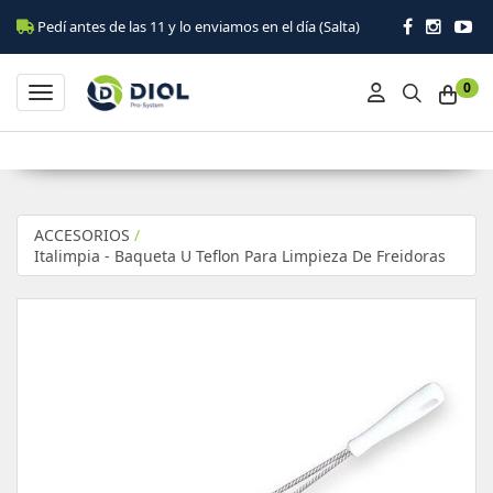
Pedí antes de las 11 y lo enviamos en el día (Salta)
0
Toggle navigation
ACCESORIOS
/
Italimpia - Baqueta U Teflon Para Limpieza De Freidoras