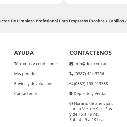
ductos De Limpieza Profesional Para Empresas
Escobas / Cepillos 
AYUDA
CONTÁCTENOS
Términos y condiciones
info@diol.com.ar
Mis pedidos
(0387) 424 5756
Envíos y devoluciones
(0387) 155 013338
Contactenos
Depósito y Ventas
Horario de atención:
Lun. a Vie. de 9 a 13hs.
y de 15 a 19 hs.
Sáb. de 9 a 13 hs.