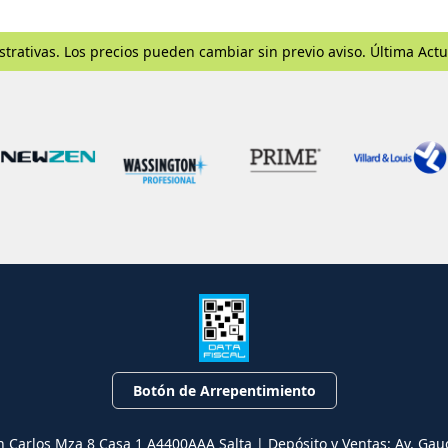
strativas. Los precios pueden cambiar sin previo aviso. Última Actu
Botón de Arrepentimiento
n Carlos Mza 8 Casa 1 A4400AAA Salta | Depósito y Ventas: Av. Gau