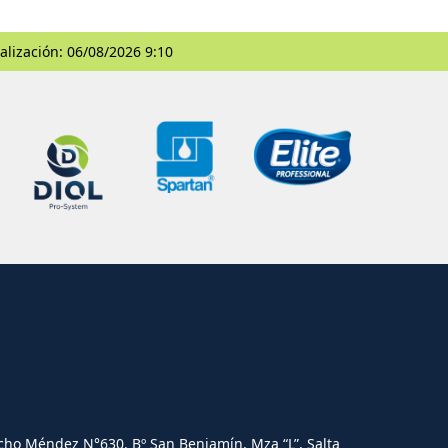
alización: 06/08/2026 9:10
cho Méndez N°630. Bº San Benjamín, Mza “L”, Salta