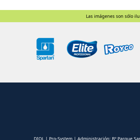
Las imágenes son sólo ilu
DIOL | Pro-System | Administración: Bº Parque Sa