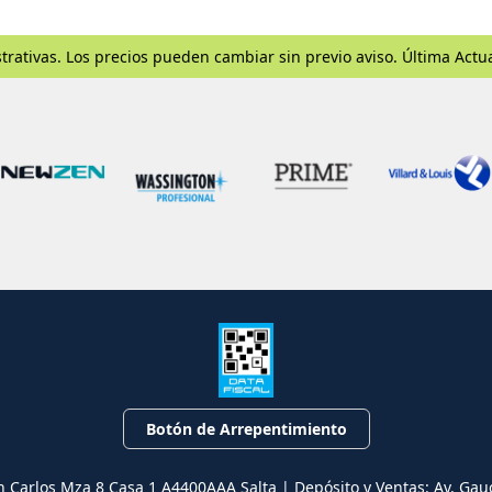
trativas. Los precios pueden cambiar sin previo aviso. Última Actu
Botón de Arrepentimiento
n Carlos Mza 8 Casa 1 A4400AAA Salta | Depósito y Ventas: Av. Gau