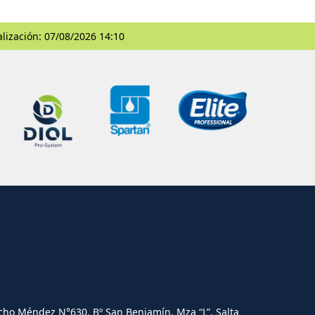
alización: 07/08/2026 14:10
cho Méndez N°630. Bº San Benjamín, Mza “L”, Salta