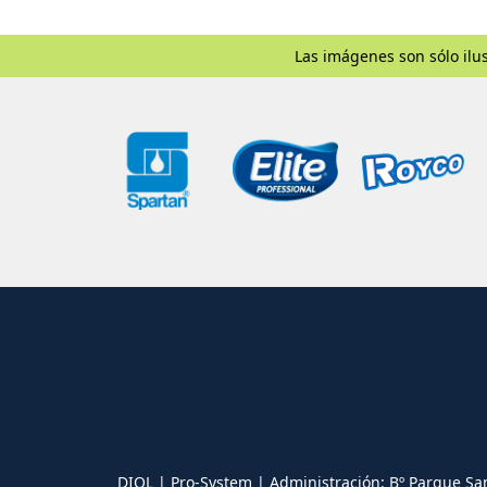
Las imágenes son sólo ilus
DIOL | Pro-System | Administración: Bº Parque Sa