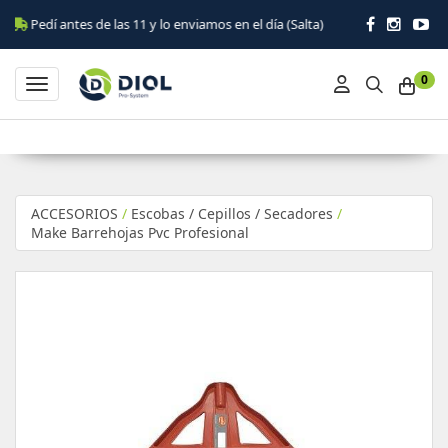
Pedí antes de las 11 y lo enviamos en el día (Salta)
0
Toggle navigation
ACCESORIOS
/
Escobas / Cepillos / Secadores
/
Make Barrehojas Pvc Profesional