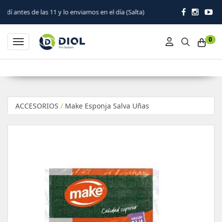
1 y lo enviamos en el día (Salta)
0
Toggle navigation
ACCESORIOS
/
Make Esponja Salva Uñas