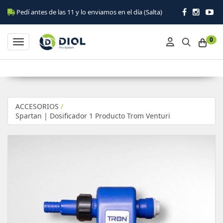
dí antes de las 11 y lo enviamos en el día (Salta)
0
Toggle navigation
ACCESORIOS
/
Spartan | Dosificador 1 Producto Trom Venturi