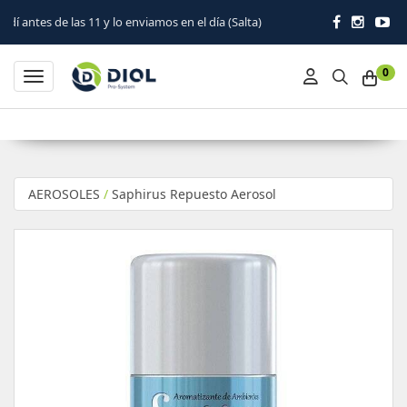
 11 y lo enviamos en el día (Salta)
0
Toggle navigation
AEROSOLES
/
Saphirus Repuesto Aerosol