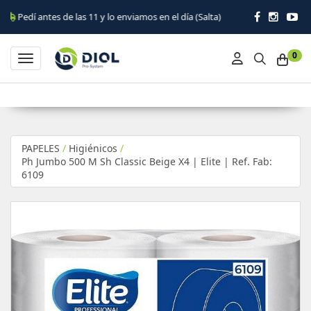
antes de las 11 y lo enviamos en el día (Salta)
0
Toggle navigation
PAPELES
/
Higiénicos
/
Ph Jumbo 500 M Sh Classic Beige X4 | Elite | Ref. Fab:
6109