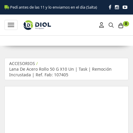
Pedí antes de las 11 y lo enviamos en el día (Salta)
0
Toggle navigation
ACCESORIOS
/
Lana De Acero Rollo 50 G X10 Un | Task | Remoción
Incrustada | Ref. Fab: 107405