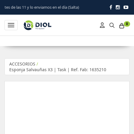
11 y lo enviamos en el día (Salta)
0
Toggle navigation
ACCESORIOS
/
Esponja Salvauñas X3 | Task | Ref. Fab: 1635210