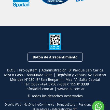
Botón de Arrepentimiento
DIOL | Pro-System | Administración: Bº Parque San Carlos
Mza 8 Casa 1 A4400AAA Salta | Depósito y Ventas: Av. Gaucho
Méndez N°630. Bº San Benjamín, Mza “L”, Salta Capital
| Tel:
(0387) 424 5756 / (0387) 155 013338
info@diol.com.ar
|
www.diol.com.ar
© Todos los derechos Reservados
Diseño Web - NetOne
|
eCommerce - TornadoStore
|
Posicionamiento en
Buscadores - eMarketingPro