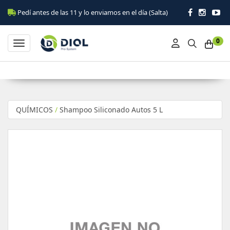
Pedí antes de las 11 y lo enviamos en el día (Salta)
0
Toggle navigation
QUÍMICOS
/
Shampoo Siliconado Autos 5 L