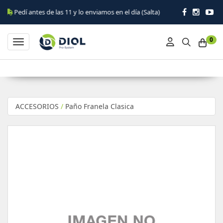
 antes de las 11 y lo enviamos en el día (Salta)
0
Toggle navigation
ACCESORIOS
/
Paño Franela Clasica