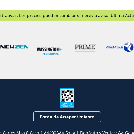
strativas. Los precios pueden cambiar sin previo aviso. Última Actu
Botón de Arrepentimiento
n Carlos Mza 8 Casa 1 A4400AAA Salta | Depósito y Ventas: Av. Gau