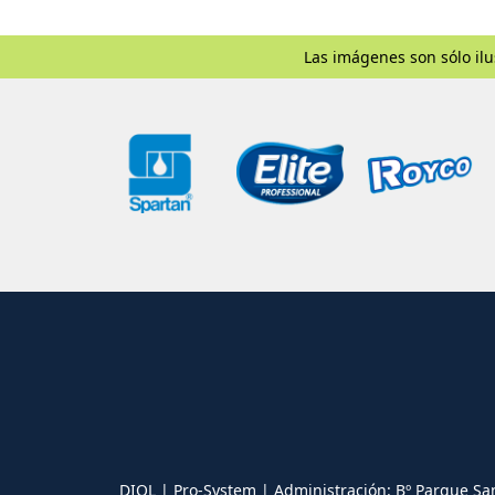
Las imágenes son sólo ilu
DIOL | Pro-System | Administración: Bº Parque Sa