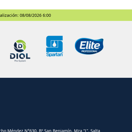
alización: 08/08/2026 6:00
cho Méndez N°630. Bº San Benjamín, Mza “L”, Salta