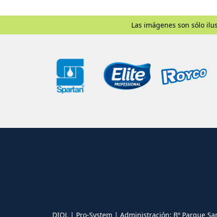
Las imágenes son sólo ilus
DIOL | Pro-System | Administración: Bº Parque Sa