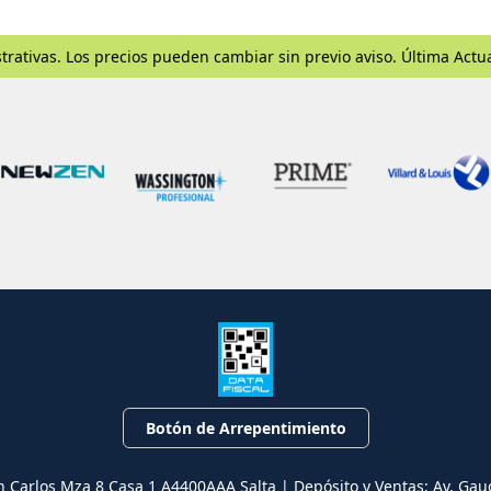
trativas. Los precios pueden cambiar sin previo aviso. Última Actu
Botón de Arrepentimiento
n Carlos Mza 8 Casa 1 A4400AAA Salta | Depósito y Ventas: Av. Gau