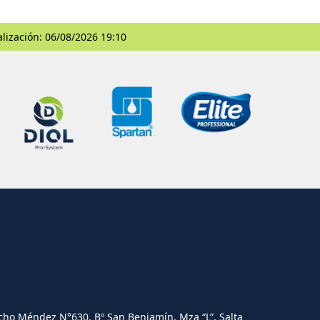
alización: 06/08/2026 19:10
cho Méndez N°630. Bº San Benjamín, Mza “L”, Salta