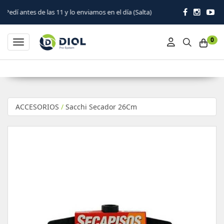
 las 11 y lo enviamos en el día (Salta)
0
Toggle navigation
ACCESORIOS
/
Sacchi Secador 26Cm