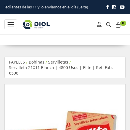
s 11 y lo enviamos en el día (Salta)
0
Toggle navigation
PAPELES
/
Bobinas
/
Servilletas
/
Servilleta 21X11 Blanca | 4800 Usos | Elite | Ref. Fab:
6506