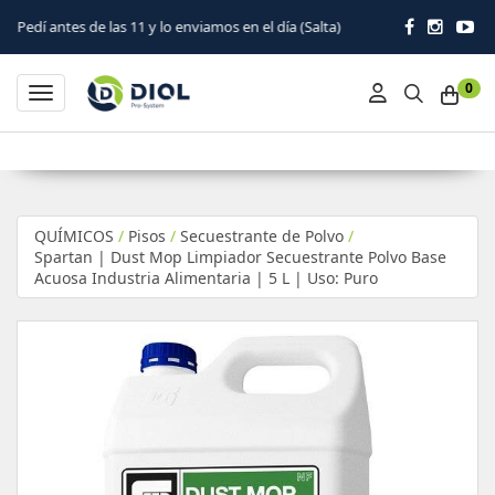
las 11 y lo enviamos en el día (Salta)
0
Toggle navigation
QUÍMICOS
/
Pisos
/
Secuestrante de Polvo
/
Spartan | Dust Mop Limpiador Secuestrante Polvo Base
Acuosa Industria Alimentaria | 5 L | Uso: Puro