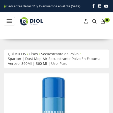
s de las 11 y lo enviamos en el día (Salta)
0
Toggle navigation
QUÍMICOS
/
Pisos
/
Secuestrante de Polvo
/
Spartan | Dust Mop Air Secuestrante Polvo En Espuma
Aerosol 360Ml | 360 Ml | Uso: Puro