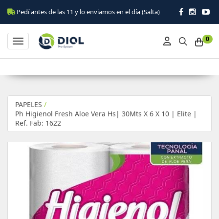
Pedí antes de las 11 y lo enviamos en el día (Salta)
0
Toggle navigation
PAPELES
/
Ph Higienol Fresh Aloe Vera Hs| 30Mts X 6 X 10 | Elite |
Ref. Fab: 1622