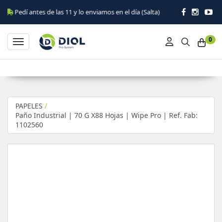
 antes de las 11 y lo enviamos en el día (Salta)
0
Toggle navigation
PAPELES
/
Paño Industrial | 70 G X88 Hojas | Wipe Pro | Ref. Fab:
1102560