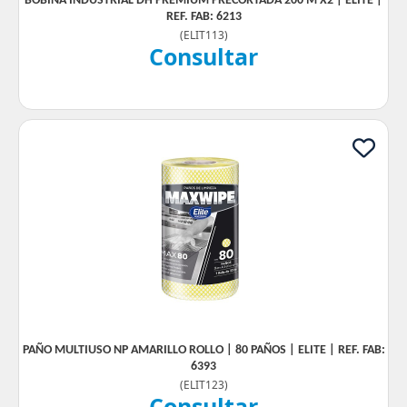
BOBINA INDUSTRIAL DH PREMIUM PRECORTADA 200 M X2 | ELITE |
REF. FAB: 6213
(
ELIT113
)
Consultar
PAÑO MULTIUSO NP AMARILLO ROLLO | 80 PAÑOS | ELITE | REF. FAB:
6393
(
ELIT123
)
Consultar