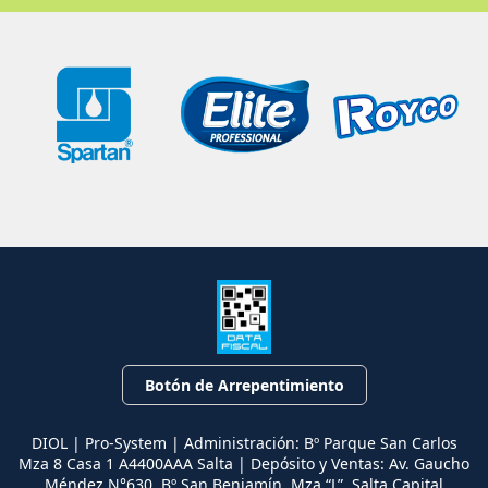
Botón de Arrepentimiento
DIOL | Pro-System | Administración: Bº Parque San Carlos
Mza 8 Casa 1 A4400AAA Salta | Depósito y Ventas: Av. Gaucho
Méndez N°630. Bº San Benjamín, Mza “L”, Salta Capital