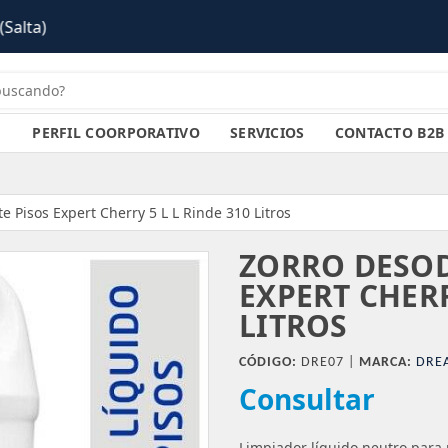
PERFIL COORPORATIVO
SERVICIOS
CONTACTO B2B
e Pisos Expert Cherry 5 L L Rinde 310 Litros
ZORRO DESO
EXPERT CHERR
LITROS
CÓDIGO:
DRE07 |
MARCA:
DRE
Consultar
Limpiador líquido neutro para p