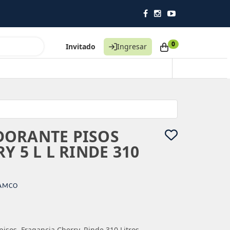
0
Invitado
Ingresar
DORANTE PISOS
Y 5 L L RINDE 310
AMCO
isos. Fragancia Cherry. Rinde 310 Litros.