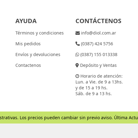
AYUDA
CONTÁCTENOS
Términos y condiciones
info@diol.com.ar
Mis pedidos
(0387) 424 5756
Envíos y devoluciones
(0387) 155 013338
Contactenos
Depósito y Ventas
Horario de atención:
Lun. a Vie. de 9 a 13hs.
y de 15 a 19 hs.
Sáb. de 9 a 13 hs.
strativas. Los precios pueden cambiar sin previo aviso. Última Actu