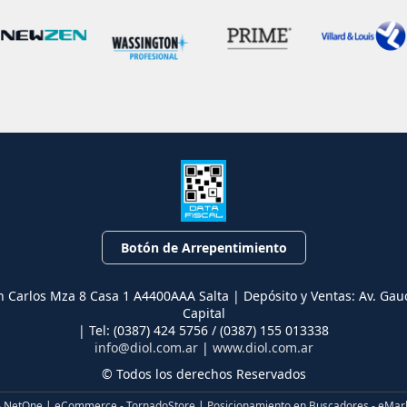
Botón de Arrepentimiento
n Carlos Mza 8 Casa 1 A4400AAA Salta | Depósito y Ventas: Av. Gau
Capital
| Tel:
(0387) 424 5756 / (0387) 155 013338
info@diol.com.ar
|
www.diol.com.ar
© Todos los derechos Reservados
- NetOne
|
eCommerce - TornadoStore
|
Posicionamiento en Buscadores - eMar