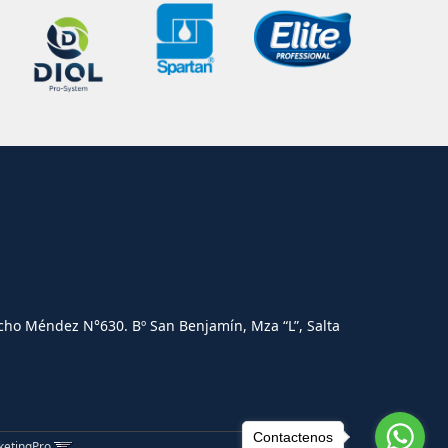
cho Méndez N°630. Bº San Benjamín, Mza “L”, Salta
Contactenos
ketingPro